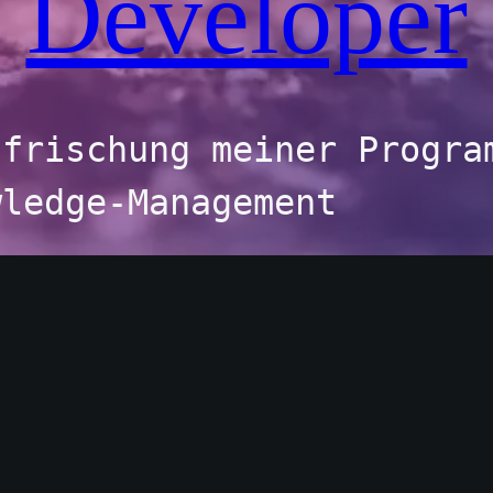
Developer
frischung meiner Program
wledge-Management