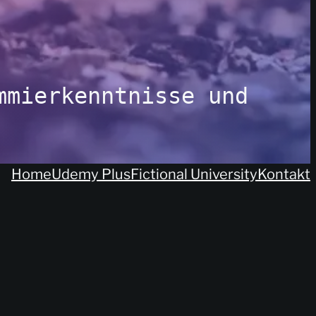
mierkenntnisse und 
Home
Udemy Plus
Fictional University
Kontakt